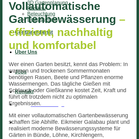
Vollautomatische
3D Gartenplanung
Poolbau
Beleuchtung
Gartenbewässerung
–
Bewässerung
effizient, nachhaltig
Containerdienst
und komfortabel
Über Uns
Wer einen Garten besitzt, kennt das Problem: In
warmen und trockenen Sommermonaten
Jobs
benötigen Rasen, Beete und Pflanzen enorme
Wassermengen. Das tägliche Gießen mit
Schlauch oder Gießkanne kostet Zeit, Kraft und
Kontakt
führt oft trotzdem nicht zu optimalen
Ergebnissen.
Schnellanfrage
Mit einer vollautomatischen Gartenbewässerung
schaffen Sie Abhilfe. Eikmeier Galabau plant und
realisiert moderne Bewässerungssysteme für
Gärten in Bünde, Löhne, Kirchlengern,