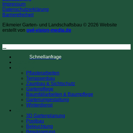
Impressum
Datenschutzerklärung
Barrierefreiheit
Eikmeier Garten- und Landschaftsbau © 2026 Website
erstellt von
owl-vision-media.de
Schnellanfrage
Startseite
Gartenbau
Pflasterarbeiten
Terrassenbau
Zaunbau & Sichtschutz
Gartenpflege
Baumfällarbeiten & Baumpflege
Gartenumgestaltung
Winterdienst
Gartenbau
+
3D Gartenplanung
Poolbau
Beleuchtung
Bewässerung